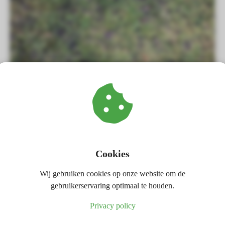
Kale plekken door slechte opname van
voedingsstoffen
 ligt de oorzaak in 
Cookies
Wij gebruiken cookies op onze website om de
waarde van de bodem
gebruikerservaring optimaal te houden.
Privacy policy