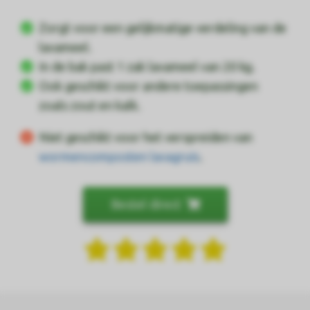
Zorgt voor een gelijkmatige verdeling van de
lavameel.
In de bak past 1 zak lavameel van 20 kg.
Ook geschikt voor andere toepassingen
zoals zout en kalk.
Niet geschikt voor het verspreiden van
wormencomposten
lavagruis
.
Bestel direct