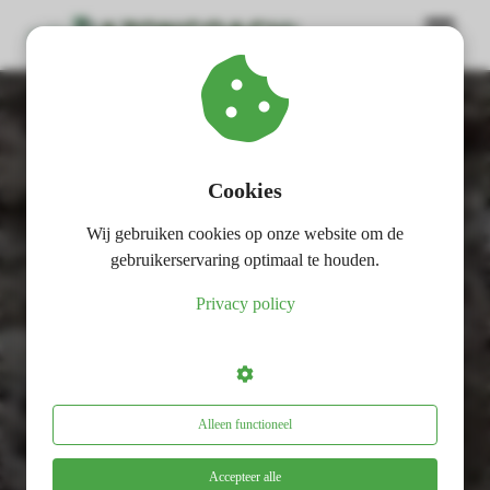
ngen
 policy
Cookies
Wij gebruiken cookies op onze website om de
oneel
gebruikerservaring optimaal te houden.
onele
Privacy policy
s zijn
Lavameel verspreider kopen
kelijk om
bsite te
Ideaal voor het verspreiden van lavameel
ken. Ze
 gebruikt
Alleen functioneel
asisfuncties
der deze
Accepteer alle