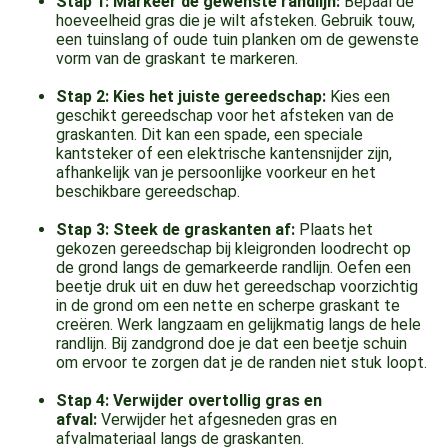
Stap 1: Markeer de gewenste randlijn:
Bepaal de
hoeveelheid gras die je wilt afsteken. Gebruik touw,
een tuinslang of oude tuin planken om de gewenste
vorm van de graskant te markeren.
Stap 2: Kies het juiste gereedschap:
Kies een
geschikt gereedschap voor het afsteken van de
graskanten. Dit kan een spade, een speciale
kantsteker of een elektrische kantensnijder zijn,
afhankelijk van je persoonlijke voorkeur en het
beschikbare gereedschap.
Stap 3: Steek de graskanten af:
Plaats het
gekozen gereedschap bij kleigronden loodrecht op
de grond langs de gemarkeerde randlijn. Oefen een
beetje druk uit en duw het gereedschap voorzichtig
in de grond om een nette en scherpe graskant te
creëren. Werk langzaam en gelijkmatig langs de hele
randlijn. Bij zandgrond doe je dat een beetje schuin
om ervoor te zorgen dat je de randen niet stuk loopt.
Stap 4: Verwijder overtollig gras en
afval:
Verwijder het afgesneden gras en
afvalmateriaal langs de graskanten.