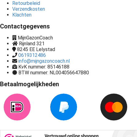
Retourbeleid
Verzendkosten
Klachten
Contactgegevens
MijnGazonCoach
Rijnland 321
8245 EE
Lelystad
0619312486
info@mijngazoncoach.nl
KvK nummer: 85146188
BTW nummer: NL004056647B80
Betaalmogelijkheden