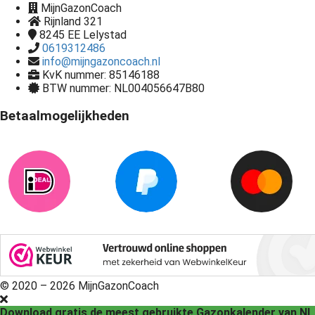
MijnGazonCoach
Rijnland 321
8245 EE
Lelystad
0619312486
info@mijngazoncoach.nl
KvK nummer: 85146188
BTW nummer: NL004056647B80
Betaalmogelijkheden
© 2020 – 2026 MijnGazonCoach
Download gratis de meest gebruikte Gazonkalender van NL